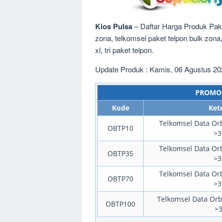
Kios Pulsa
– Daftar Harga Produk Pake
zona, telkomsel paket telpon bulk zona
xl, tri paket telpon.
Update Produk : Kamis, 06 Agustus 20
PROMO 
Kode
Ket
Telkomsel Data Orb
OBTP10
>3
Telkomsel Data Orb
OBTP35
>3
Telkomsel Data Orb
OBTP70
>3
Telkomsel Data Orbi
OBTP100
>