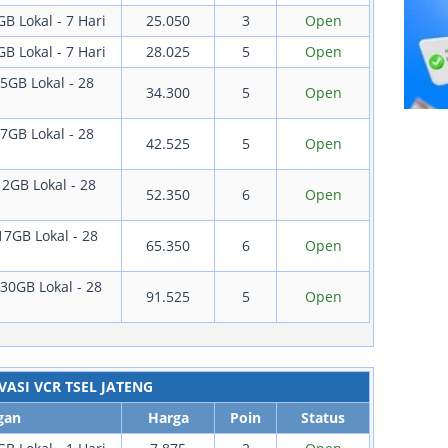
GB Lokal - 7 Hari
25.050
3
Open
GB Lokal - 7 Hari
28.025
5
Open
 5GB Lokal - 28
34.300
5
Open
 7GB Lokal - 28
42.525
5
Open
12GB Lokal - 28
52.350
6
Open
17GB Lokal - 28
65.350
6
Open
 30GB Lokal - 28
91.525
5
Open
VASI VCR TSEL JATENG
gan
Harga
Poin
Status