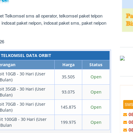
t Telkomsel sms all operator, telkomsel paket telpon
, indosat paket nelpon, indosat paket sms, paket nelpon
26
TELKOMSEL DATA ORBIT
erangan
Harga
Status
it 10GB - 30 Hari (User
35.505
Open
Bulan)
it 35GB - 30 Hari (User
93.075
Open
Bulan)
it 70GB - 30 Hari (User
SMS
145.875
Open
Bulan)
0
t 100GB - 30 Hari (User
0
199.975
Open
3Bulan
0