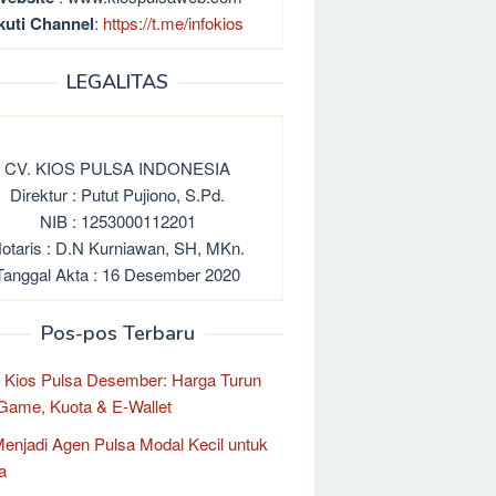
kuti Channel
:
https://t.me/infokios
LEGALITAS
CV. KIOS PULSA INDONESIA
Direktur : Putut Pujiono, S.Pd.
NIB : 1253000112201
otaris : D.N Kurniawan, SH, MKn.
Tanggal Akta : 16 Desember 2020
Pos-pos Terbaru
 Kios Pulsa Desember: Harga Turun
Game, Kuota & E-Wallet
enjadi Agen Pulsa Modal Kecil untuk
a