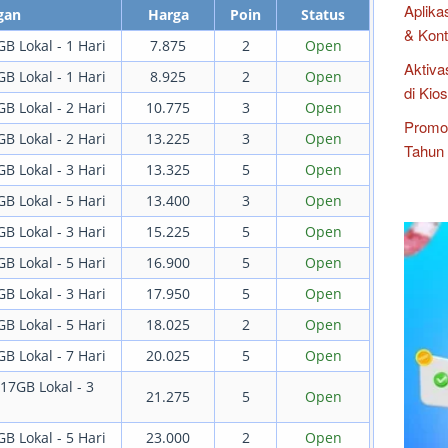
Aplika
gan
Harga
Poin
Status
& Kont
GB Lokal - 1 Hari
7.875
2
Open
Aktiva
GB Lokal - 1 Hari
8.925
2
Open
di Kio
GB Lokal - 2 Hari
10.775
3
Open
Promo 
GB Lokal - 2 Hari
13.225
3
Open
Tahun 
GB Lokal - 3 Hari
13.325
5
Open
GB Lokal - 5 Hari
13.400
3
Open
GB Lokal - 3 Hari
15.225
5
Open
GB Lokal - 5 Hari
16.900
5
Open
GB Lokal - 3 Hari
17.950
5
Open
GB Lokal - 5 Hari
18.025
2
Open
GB Lokal - 7 Hari
20.025
5
Open
 17GB Lokal - 3
21.275
5
Open
GB Lokal - 5 Hari
23.000
2
Open