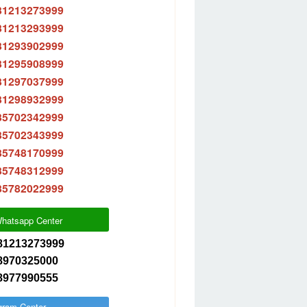
81213273999
81213293999
81293902999
81295908999
81297037999
81298932999
85702342999
85702343999
85748170999
85748312999
85782022999
hatsapp Center
81213273999
8970325000
8977990555
gram Center