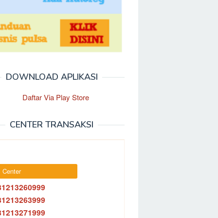
DOWNLOAD APLIKASI
CENTER TRANSAKSI
 Center
81213260999
81213263999
81213271999