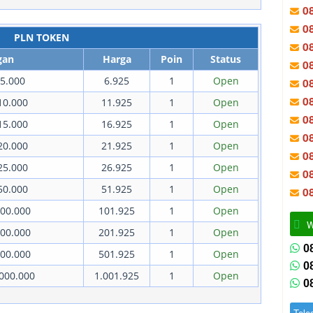
0
0
PLN TOKEN
0
gan
Harga
Poin
Status
0
5.000
6.925
1
Open
0
0
10.000
11.925
1
Open
0
15.000
16.925
1
Open
0
20.000
21.925
1
Open
0
25.000
26.925
1
Open
0
50.000
51.925
1
Open
0
00.000
101.925
1
Open
W
00.000
201.925
1
Open
0
00.000
501.925
1
Open
0
000.000
1.001.925
1
Open
0
Tele