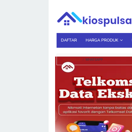
Loncat
ke
konten
DAFTAR
HARGA PRODUK
HOMEPAGE
/
WHATSAPP