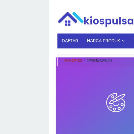
Loncat
ke
konten
DAFTAR
HARGA PRODUK
HOMEPAGE
/
TIPSKEAMANAN