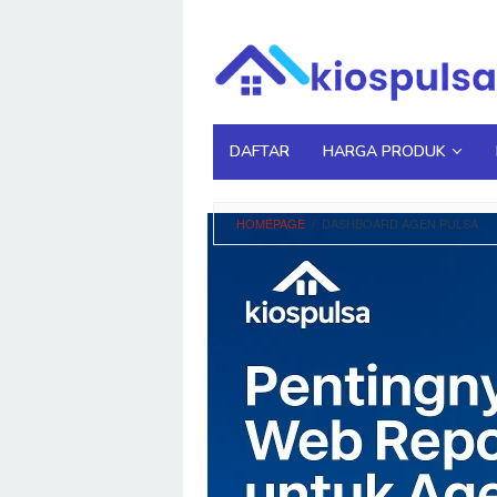
Loncat
ke
konten
DAFTAR
HARGA PRODUK
HOMEPAGE
/
DASHBOARD AGEN PULSA