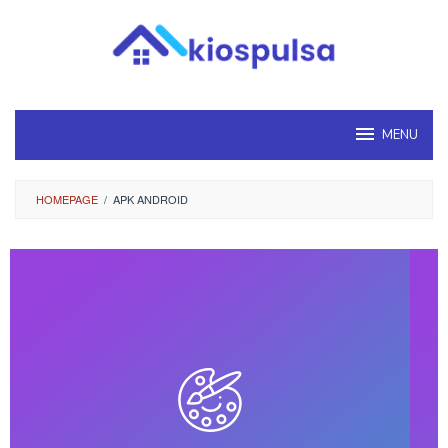
Loncat
ke
konten
MENU
HOMEPAGE
/
APK ANDROID