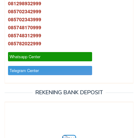
081298932999
085702342999
085702343999
085748170999
085748312999
085782022999
Whatsapp Center
Telegram Center
REKENING BANK DEPOSIT