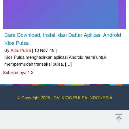
Cara Download, Instal, dan Daftar Aplikasi Android
Kios Pulsa
By
Kios Pulsa
|
10
Nov, 18
|
Kios Pulsa menghadirkan aplikasi Android resmi untuk
mempermudah transaksi pulsa, […]
Sebelumnya
1
2
© Copyright 2025 - CV. KIOS PULSA INDONESIA